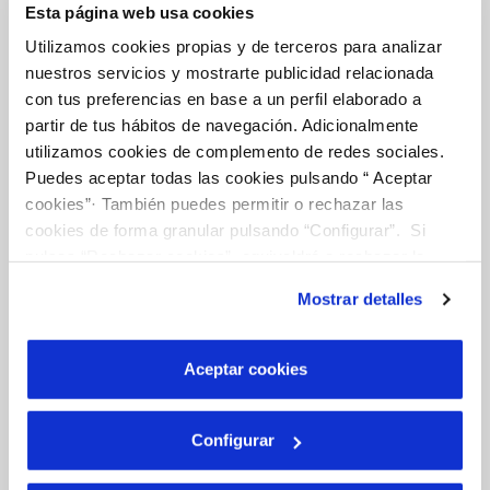
Esta página web usa cookies
TODAS LAS GESTIONES
Utilizamos cookies propias y de terceros para analizar
nuestros servicios y mostrarte publicidad relacionada
con tus preferencias en base a un perfil elaborado a
Tu Servicio
partir de tus hábitos de navegación. Adicionalmente
utilizamos cookies de complemento de redes sociales.
Puedes aceptar todas las cookies pulsando “ Aceptar
FACTURAS Y PRECIOS
cookies”· También puedes permitir o rechazar las
ATENCIÓN AL CLIENTE
cookies de forma granular pulsando “Configurar”. Si
COMPROMISO DE SERVICIO
pulsas “Rechazar cookies”, equivaldrá a rechazar la
instalación de todas las cookies salvo las necesarias que
Mostrar detalles
son indispensables para que el sitio web funcione y que
por tanto no se pueden desactivar. Puedes consultar
Tu Agua
más información en nuestra
Política de Cookies
Aceptar cookies
NUESTRO PAPEL EN EL CICLO URBANO
Configurar
CALIDAD