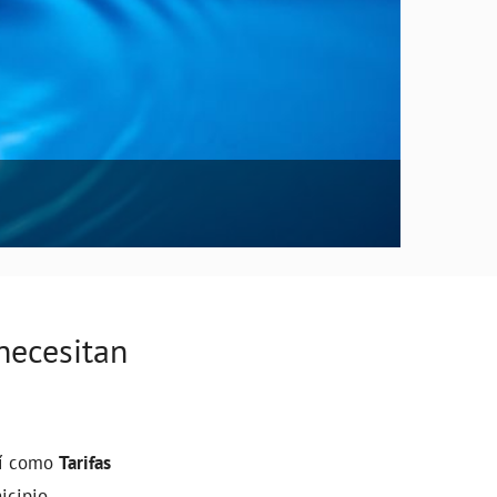
necesitan
así como
Tarifas
icipio.