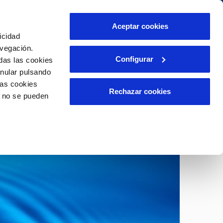
Aceptar cookies
icidad
Se abre en otra Pág
Área de clientes
o Compromiso
avegación.
Configurar
das las cookies
anular pulsando
PORTAL DE TRANSPARENCIA
INCIDENCIAS
las cookies
ector
Comunica anomalías o posibles
Rechazar cookies
o no se pueden
fraudes
liente)
o
Reclamaciones
rias