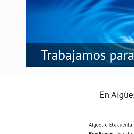
Trabajamos para
En Aigüe
Aigües d´Elx cuenta
Bonificadas
. De esta