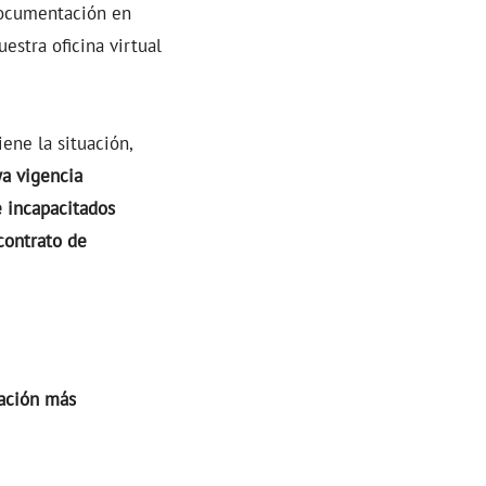
 documentación en
estra oficina virtual
ene la situación,
ya vigencia
e incapacitados
contrato de
lación más