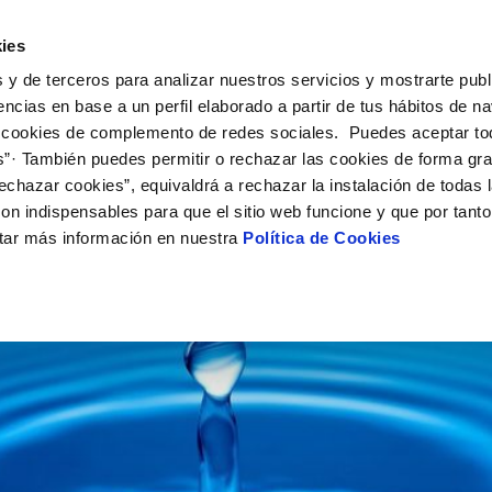
ES
VA
ies
 y de terceros para analizar nuestros servicios y mostrarte publ
ine
Tu Servicio
Tu Agua
Conócenos
Nuestr
encias en base a un perfil elaborado a partir de tus hábitos de n
 cookies de complemento de redes sociales. Puedes aceptar to
s”· También puedes permitir o rechazar las cookies de forma gr
N AL CLIENTE
D
Y CUMPLIMIENTO
NTRATOS
COMPROMISO DE SERVICIO
CUIDADOS DEL AGUA
PERFIL DEL CONTRATANTE
MODIFICACIÓN DE DATOS
echazar cookies”, equivaldrá a rechazar la instalación de todas 
AS DE GESTIÓN Y CERTIFICADOS
 de contacto
calidad del agua
bio de titular
Carta de compromisos
Consejos de ahorro
Plataforma de contratación del s
Actualizar datos bancarios
on indispensables para que el sitio web funcione y que por tant
E MEDIDAS ANTIFRAUDE
público
via
l consumidor
a de suministro
Customer Counsel (Defensa del c
Depósitos comunitarios
Actualizar datos de domicili
SOCIAL
tar más información en nuestra
Política de Cookies
O
Portal del proveedor
umentación contratación
Normativa del servicio
Instalaciones interiores comunita
Actualizar datos personales
D
obras y afectaciones
a de suministro
Junta de arbitraje
Vertidos a la red
ación de fuga interior
icitud de Acometida
tación e impresos
VER TODAS LAS GESTIONES