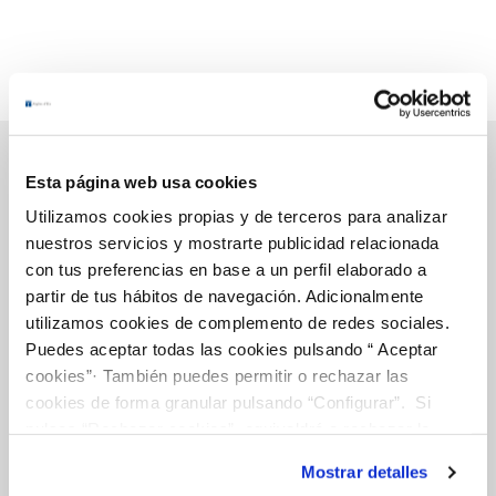
Esta página web usa cookies
Utilizamos cookies propias y de terceros para analizar
Gestiones Online
nuestros servicios y mostrarte publicidad relacionada
con tus preferencias en base a un perfil elaborado a
FACTURAS, PAGOS Y CONSUMOS
partir de tus hábitos de navegación. Adicionalmente
utilizamos cookies de complemento de redes sociales.
CONTRATOS
Puedes aceptar todas las cookies pulsando “ Aceptar
cookies”· También puedes permitir o rechazar las
MODIFICACIÓN DE DATOS
cookies de forma granular pulsando “Configurar”. Si
pulsas “Rechazar cookies”, equivaldrá a rechazar la
INCIDENCIAS
instalación de todas las cookies salvo las necesarias que
Mostrar detalles
son indispensables para que el sitio web funcione y que