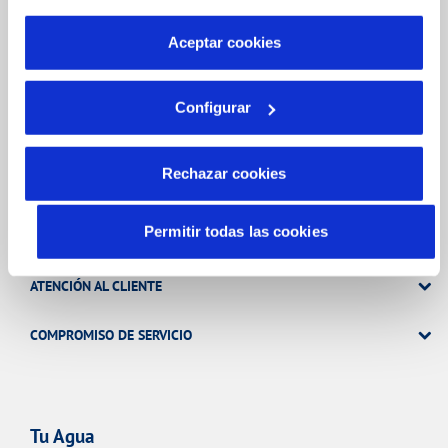
por tanto no se pueden desactivar. Puedes consultar
OTRAS GESTIONES
más información en nuestra
Política de Cookies
Aceptar cookies
TODAS LAS GESTIONES
Configurar
Rechazar cookies
Tu Servicio
Permitir todas las cookies
FACTURAS Y PRECIOS
ATENCIÓN AL CLIENTE
COMPROMISO DE SERVICIO
Tu Agua