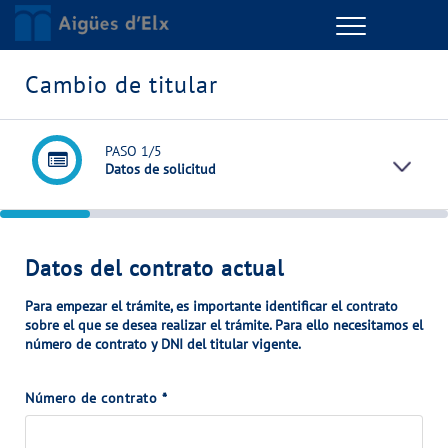
Menu
GESTIONES ONLINE
Cambio de titular
VER TODAS LAS GESTIONES
PASO
1
/5
Datos de solicitud
TU SERVICIO
VER TODAS LAS GESTIONES
Datos del contrato actual
TU AGUA
Para empezar el trámite, es importante identificar el
contrato
. Para ello necesitamos el
sobre el que se desea realizar el trámite
número de contrato y DNI del titular vigente.
VER TODAS LAS GESTIONES
Número de contrato
*
CONÓCENOS