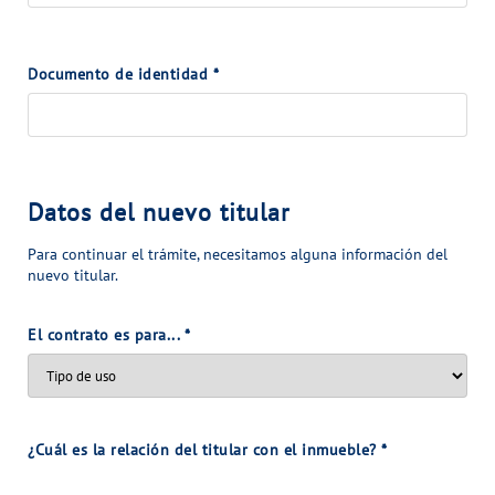
VER TODAS LAS GESTIONES
NUESTRO COMPROMISO
Documento de identidad
*
VER TODAS LAS GESTIONES
Datos del nuevo titular
Para continuar el trámite, necesitamos alguna información del
nuevo titular.
El contrato es para...
*
¿Cuál es la relación del titular con el inmueble?
*