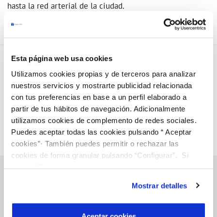
hasta la red arterial de la ciudad.
Esta página web usa cookies
Utilizamos cookies propias y de terceros para analizar
nuestros servicios y mostrarte publicidad relacionada
con tus preferencias en base a un perfil elaborado a
partir de tus hábitos de navegación. Adicionalmente
utilizamos cookies de complemento de redes sociales.
Puedes aceptar todas las cookies pulsando “ Aceptar
cookies”· También puedes permitir o rechazar las
cookies de forma granular pulsando “Configurar”. Si
pulsas “Rechazar cookies”, equivaldrá a rechazar la
instalación de todas las cookies salvo las necesarias que
Mostrar detalles
son indispensables para que el sitio web funcione y que
Gestiones Online
por tanto no se pueden desactivar. Puedes consultar
más información en nuestra
Política de Cookies
Aceptar cookies