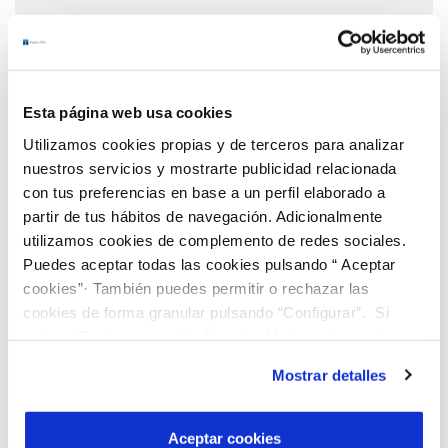
Leer más...
Esta página web usa cookies
Utilizamos cookies propias y de terceros para analizar
nuestros servicios y mostrarte publicidad relacionada
con tus preferencias en base a un perfil elaborado a
partir de tus hábitos de navegación. Adicionalmente
utilizamos cookies de complemento de redes sociales.
Puedes aceptar todas las cookies pulsando “ Aceptar
cookies”· También puedes permitir o rechazar las
cookies de forma granular pulsando “Configurar”. Si
pulsas “Rechazar cookies”, equivaldrá a rechazar la
instalación de todas las cookies salvo las necesarias que
Mostrar detalles
son indispensables para que el sitio web funcione y que
por tanto no se pueden desactivar. Puedes consultar
más información en nuestra
Política de Cookies
Aceptar cookies