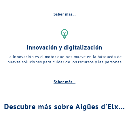
Saber más...
emoji_objects
Innovación y digitalización
La innovación es el motor que nos mueve en la búsqueda de
nuevas soluciones para cuidar de los recursos y las personas
Saber más...
Descubre más sobre Aigües d’Elx…