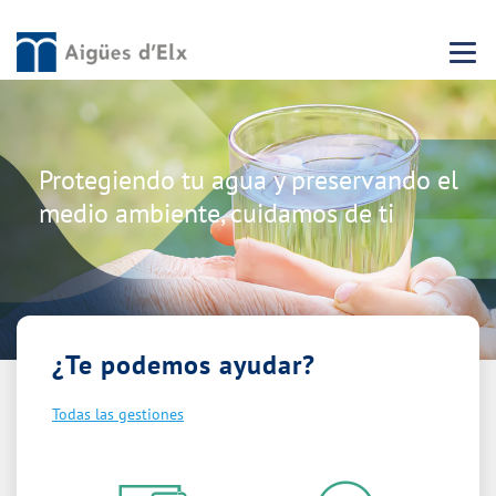
Menu 
Protegiendo tu agua y preservando el
medio ambiente, cuidamos de ti
¿Te podemos ayudar?
Todas las gestiones