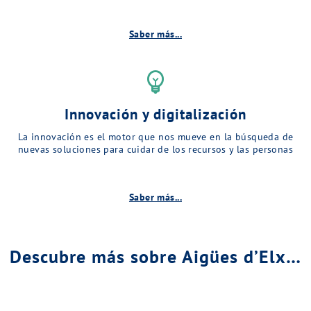
Saber más...
emoji_objects
Innovación y digitalización
La innovación es el motor que nos mueve en la búsqueda de
nuevas soluciones para cuidar de los recursos y las personas
Saber más...
Descubre más sobre Aigües d’Elx…