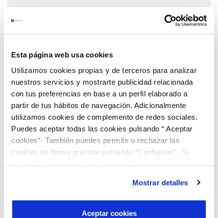
Leer más...
Esta página web usa cookies
Utilizamos cookies propias y de terceros para analizar
nuestros servicios y mostrarte publicidad relacionada
con tus preferencias en base a un perfil elaborado a
partir de tus hábitos de navegación. Adicionalmente
utilizamos cookies de complemento de redes sociales.
Puedes aceptar todas las cookies pulsando “ Aceptar
cookies”· También puedes permitir o rechazar las
cookies de forma granular pulsando “Configurar”. Si
pulsas “Rechazar cookies”, equivaldrá a rechazar la
instalación de todas las cookies salvo las necesarias que
Mostrar detalles
son indispensables para que el sitio web funcione y que
por tanto no se pueden desactivar. Puedes consultar
más información en nuestra
Política de Cookies
Aceptar cookies