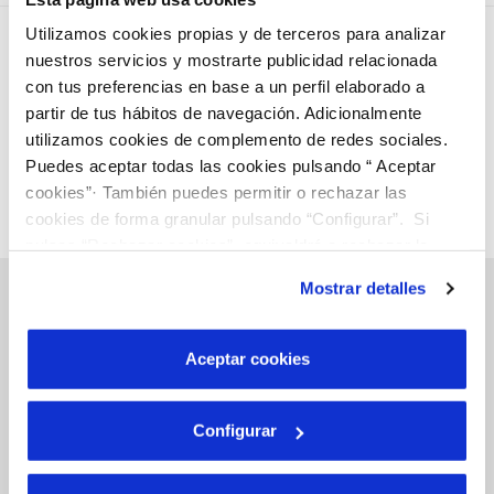
Utilizamos cookies propias y de terceros para analizar
nuestros servicios y mostrarte publicidad relacionada
con tus preferencias en base a un perfil elaborado a
partir de tus hábitos de navegación. Adicionalmente
utilizamos cookies de complemento de redes sociales.
Puedes aceptar todas las cookies pulsando “ Aceptar
cookies”· También puedes permitir o rechazar las
cookies de forma granular pulsando “Configurar”. Si
pulsas “Rechazar cookies”, equivaldrá a rechazar la
instalación de todas las cookies salvo las necesarias que
Mostrar detalles
son indispensables para que el sitio web funcione y que
por tanto no se pueden desactivar. Puedes consultar
más información en nuestra
Política de Cookies
Gestions en Línia
Aceptar cookies
Configurar
FACTURES, PAGAMENTS I CONSUMS
CONTRACTES