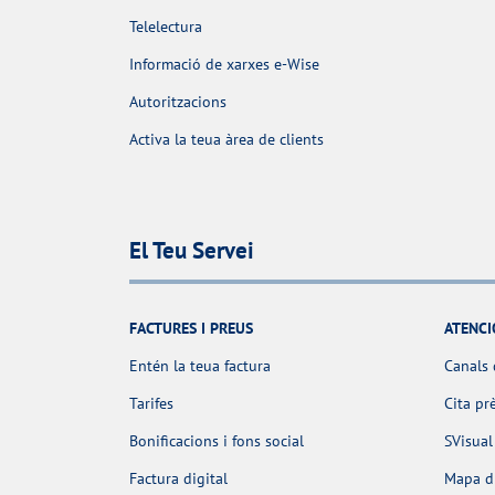
Telelectura
Informació de xarxes e-Wise
Autoritzacions
Activa la teua àrea de clients
El Teu Servei
FACTURES I PREUS
ATENCI
Entén la teua factura
Canals 
Tarifes
Cita pr
Bonificacions i fons social
SVisual
Factura digital
Mapa d'