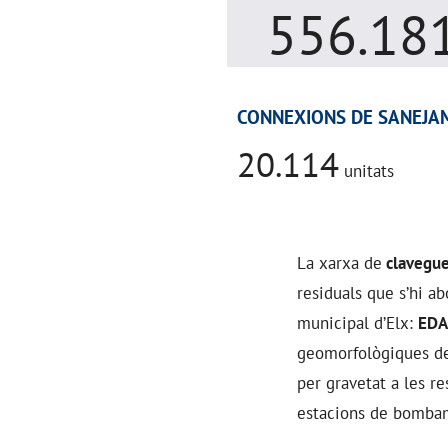
556.18
CONNEXIONS DE SANEJA
20.114
unitats
La xarxa de
clavegue
residuals que s’hi a
municipal d’Elx:
EDAR
geomorfològiques de
per gravetat a les r
estacions de bombam