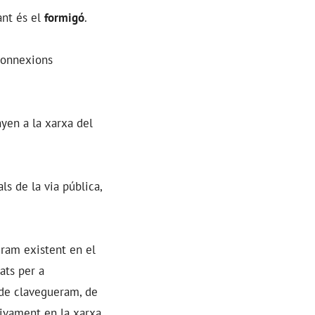
ant és el
formigó
.
onnexions
yen a la xarxa del
als de la via pública,
eram existent en el
ats per a
 de clavegueram, de
sivament en la xarxa