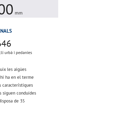
00
mm
NALS
646
cli urbà i pedanies
duïx les aigües
 hi ha en el terme
s característiques
es siguen conduïdes
disposa de 35