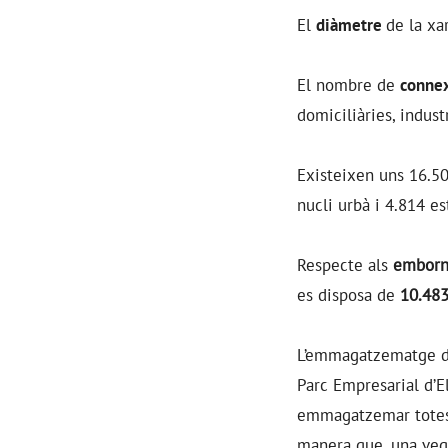
El
diàmetre
de la xa
El nombre de
conne
domiciliàries, industri
Existeixen uns 16.50
nucli urbà i 4.814 es
Respecte als
emborn
es disposa de
10.483
L’emmagatzematge d’a
Parc Empresarial d’E
emmagatzemar totes 
manera que, una vega