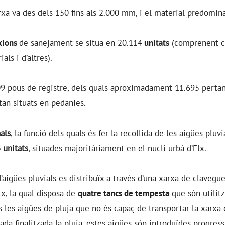
rxa va des dels 150 fins als 2.000 mm, i el material predomin
xions
de sanejament se situa en 20.114
unitats
(comprenent c
als i d’altres).
9 pous de registre, dels quals aproximadament 11.695 pertan
tan situats en pedanies.
als
, la funció dels quals és fer la recollida de les aigües pluvi
 unitats
, situades majoritàriament en el nucli urbà d’Elx.
igües pluvials es distribuïx a través d’una xarxa de clavegu
lx, la qual disposa de
quatre tancs de tempesta
que són utilitz
les aigües de pluja que no és capaç de transportar la xarxa
da finalitzada la pluja, estes aigües són introduïdes progres