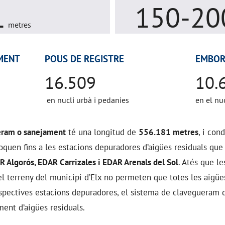
1
150-20
metres
MENT
POUS DE REGISTRE
EMBOR
16.509
10.
en nucli urbà i pedanies
en el nu
ram o sanejament
té una longitud de
556.181 metres
, i con
boquen fins a les estacions depuradores d’aigües residuals que
 Algorós, EDAR Carrizales i EDAR Arenals del Sol
. Atés que le
l terreny del municipi d’Elx no permeten que totes les aigü
espectives estacions depuradores, el sistema de clavegueram 
ent d’aigües residuals.