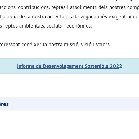
s accions, contribucions, reptes i assoliments dels nostres co
 dia a dia de la nostra activitat, cada vegada més exigent amb
s reptes ambientals, socials i econòmics.
ressant conéixer la nostra missió, visió i valors.
Informe de Desenvolupament Sostenible 202
2
ores