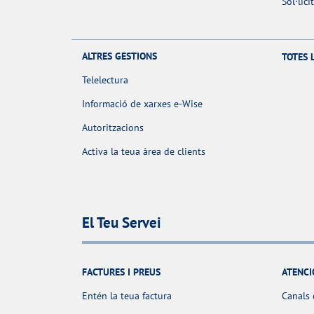
Sol·lic
ALTRES GESTIONS
TOTES 
Telelectura
Informació de xarxes e-Wise
Autoritzacions
Activa la teua àrea de clients
El Teu Servei
FACTURES I PREUS
ATENCI
Entén la teua factura
Canals 