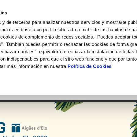
ES
VA
ies
 y de terceros para analizar nuestros servicios y mostrarte publ
El Teu Servei
La Teua Aigua
Coneix-nos
El
encias en base a un perfil elaborado a partir de tus hábitos de n
 cookies de complemento de redes sociales. Puedes aceptar to
s”· También puedes permitir o rechazar las cookies de forma gr
 AL CLIENT
AT
I COMPLIMENT
NTRACTES
COMPROMÍS DE SERVEI
CURES DE L'AIGUA
PERFIL DEL CONTRACTANT
MODIFICACIÓ DE DADES
echazar cookies”, equivaldrá a rechazar la instalación de todas 
S DE GESTIÓ I CERTIFICATS
e contacte
de la qualitat de l’aigua
vi de titular
Carta de compromisos
Consells d’estalvi
Plataforma de contractes del sec
Actualitzar dades bancàries
on indispensables para que el sitio web funcione y que por tant
E MEDIDAS ANTIFRAUDE
públic
via
del consumidor
xa de subministrament
Customer Counsel - Defensa del 
Depòsits comunitaris
Actualitzar dades de domicil
MENT SOSTENIBLE
tar más información en nuestra
Política de Cookies
IÓ
Portal del proveïdor
umentació contractació
Normativa del servei
Instal·lacions interiors
Actualitzar dades personals
T
bres i afectacions
a de subministrament
Junta d’arbitratge
Abocaments a la xarxa
ció de fuita interior
·licitud de connexió
tación e impresos