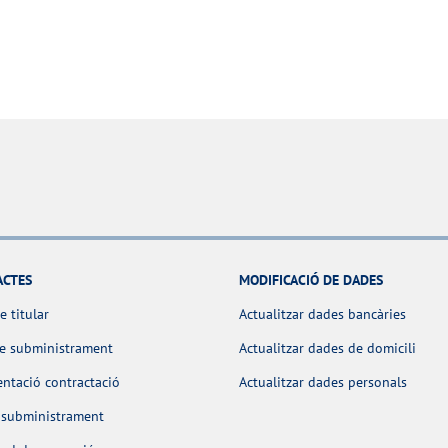
ACTES
MODIFICACIÓ DE DADES
e titular
Actualitzar dades bancàries
de subministrament
Actualitzar dades de domicili
ntació contractació
Actualitzar dades personals
 subministrament