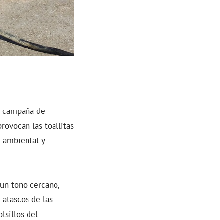
a campaña de
rovocan las toallitas
o ambiental y
un tono cercano,
 atascos de las
lsillos del