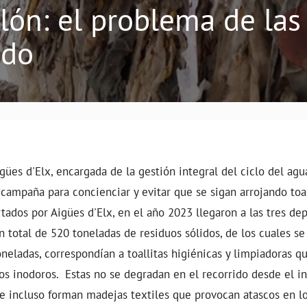
n: el problema de las 
ado
ües d'Elx, encargada de la gestión integral del ciclo del agua
campaña para concienciar y evitar que se sigan arrojando toal
tados por Aigües d'Elx, en el año 2023 llegaron a las tres de
 total de 520 toneladas de residuos sólidos, de los cuales s
oneladas, correspondían a toallitas higiénicas y limpiadoras q
s inodoros. Estas no se degradan en el recorrido desde el in
ue incluso forman madejas textiles que provocan atascos en 