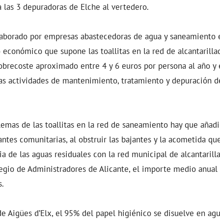
 a las 3 depuradoras de Elche al vertedero.
aborado por empresas abastecedoras de agua y saneamiento 
 económico que supone las toallitas en la red de alcantarilla
obrecoste aproximado entre 4 y 6 euros por persona al año y
as actividades de mantenimiento, tratamiento y depuración d
emas de las toallitas en la red de saneamiento hay que añad
antes comunitarias, al obstruir las bajantes y la acometida qu
ia de las aguas residuales con la red municipal de alcantarill
legio de Administradores de Alicante, el importe medio anua
s.
 Aigües d’Elx, el
95% del papel higiénico se disuelve en ag