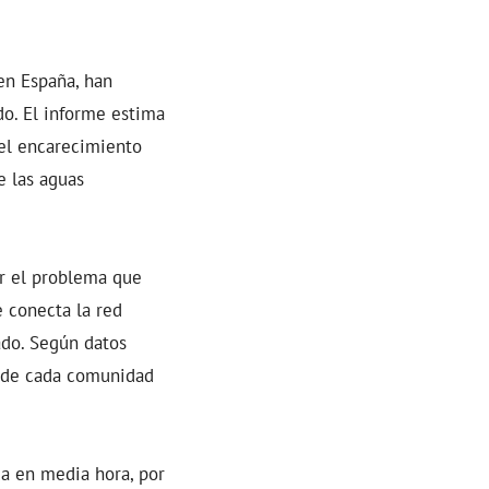
en España, han
do. El informe estima
 el encarecimiento
e las aguas
ir el problema que
e conecta la red
ado. Según datos
l de cada comunidad
ua en media hora, por