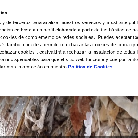
ES
VA
ies
 y de terceros para analizar nuestros servicios y mostrarte publ
El Teu Servei
La Teua Aigua
Coneix-nos
El
encias en base a un perfil elaborado a partir de tus hábitos de n
 cookies de complemento de redes sociales. Puedes aceptar to
s”· También puedes permitir o rechazar las cookies de forma gr
 AL CLIENT
AT
I COMPLIMENT
NTRACTES
COMPROMÍS DE SERVEI
CURES DE L'AIGUA
PERFIL DEL CONTRACTANT
MODIFICACIÓ DE DADES
echazar cookies”, equivaldrá a rechazar la instalación de todas 
S DE GESTIÓ I CERTIFICATS
e contacte
de la qualitat de l’aigua
vi de titular
Carta de compromisos
Consells d’estalvi
Plataforma de contractes del sec
Actualitzar dades bancàries
on indispensables para que el sitio web funcione y que por tant
E MEDIDAS ANTIFRAUDE
públic
via
del consumidor
xa de subministrament
Customer Counsel - Defensa del 
Depòsits comunitaris
Actualitzar dades de domicil
tar más información en nuestra
Política de Cookies
IÓ
Portal del proveïdor
umentació contractació
Normativa del servei
Instal·lacions interiors
Actualitzar dades personals
T
bres i afectacions
a de subministrament
Junta d’arbitratge
Abocaments a la xarxa
ció de fuita interior
·licitud de connexió
tación e impresos