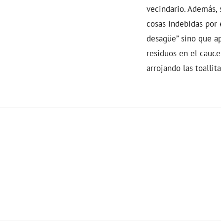
vecindario. Además, s
cosas indebidas por 
desagüe” sino que a
residuos en el cauce
arrojando las toallit